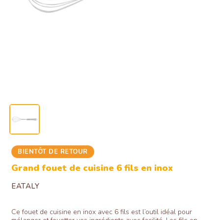
Ouvrir
le
média
1
dans
une
fenêtre
modale
BIENTÔT DE RETOUR
Grand fouet de cuisine 6 fils en inox
EATALY
Ce fouet de cuisine en inox avec 6 fils est l’outil idéal pour