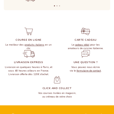
COURSE EN LIGNE
CARTE CADEAU
Le meilleur des
produits italiens
en un
Le
cadeau idéal
pour les
clic
amateurs de cuisine italienne.
LIVRAISON EXPRESS
UNE QUESTION ?
Livraison en quelques heures à Paris, et
Vous pouvez nous écrire
sous 48 heures ailleurs en France.
via le
formulaire de contact
.
Livraison offerte dès 120€ d’achat.
CLICK AND COLLECT
Vos courses livrées en magasin,
au créneau de votre choix