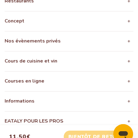
Restaurants
Concept
Nos évènements privés
Cours de cuisine et vin
Courses en ligne
Informations
EATALY POUR LES PROS
Votre produit a bien été ajouté au panier !
Prix
11,50€
BIENTÔT DE RETOUR