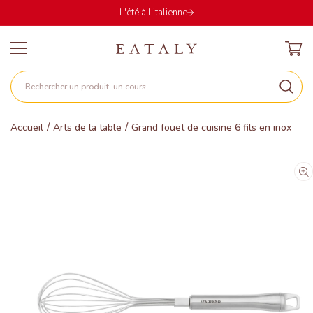
PASSER
L'été à l'italienne
AU
ONTENU
Panier
Rechercher un produit, un cours...
Grand fouet de cuisine 6 fils en inox
Accueil
Arts de la table
SSER AUX
ORMATIONS
RODUITS