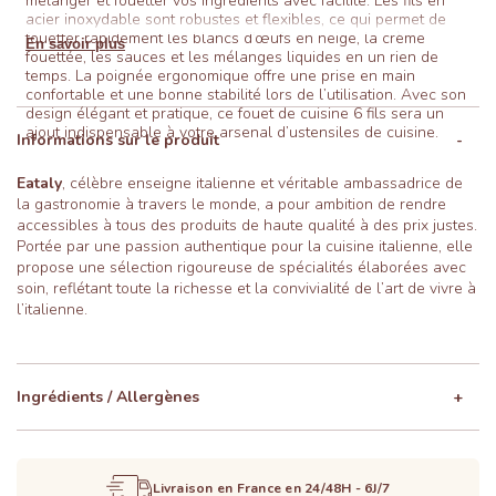
mélanger et fouetter vos ingrédients avec facilité. Les fils en
acier inoxydable sont robustes et flexibles, ce qui permet de
fouetter rapidement les blancs d’œufs en neige, la crème
En savoir plus
fouettée, les sauces et les mélanges liquides en un rien de
temps. La poignée ergonomique offre une prise en main
confortable et une bonne stabilité lors de l’utilisation. Avec son
design élégant et pratique, ce fouet de cuisine 6 fils sera un
ajout indispensable à votre arsenal d’ustensiles de cuisine.
Informations sur le produit
Eataly
, célèbre enseigne italienne et véritable ambassadrice de
la gastronomie à travers le monde, a pour ambition de rendre
accessibles à tous des produits de haute qualité à des prix justes.
Portée par une passion authentique pour la cuisine italienne, elle
propose une sélection rigoureuse de spécialités élaborées avec
soin, reflétant toute la richesse et la convivialité de l’art de vivre à
l’italienne.
Ingrédients / Allergènes
Livraison en France en 24/48H - 6J/7