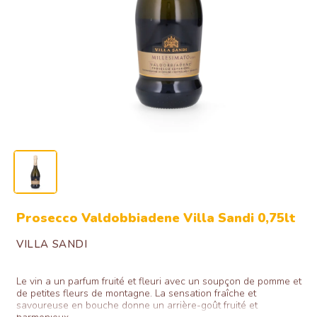
Ouvrir
le
média
1
dans
une
fenêtre
Prosecco Valdobbiadene Villa Sandi 0,75lt
modale
VILLA SANDI
Le vin a un parfum fruité et fleuri avec un soupçon de pomme et
de petites fleurs de montagne. La sensation fraîche et
savoureuse en bouche donne un arrière-goût fruité et